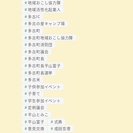
地域おこし協力隊
地域活性化起業人
多古IC
多古の星キャンプ場
多古町
多古町地域おこし協力隊
多古町消防団
多古町議会
多古町長
多古町長平山富子
多古町長選挙
多古米
子供参加イベント
子育て
学生参加イベント
定例議会
平山とみこ
平山富子
式典
意見交換
成田空港