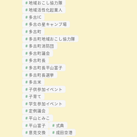
地域おこし協力隊
地域活性化起業人
多古IC
多古の星キャンプ場
多古町
多古町地域おこし協力隊
多古町消防団
多古町議会
多古町長
多古町長平山富子
多古町長選挙
多古米
子供参加イベント
子育て
学生参加イベント
定例議会
平山とみこ
平山富子
式典
意見交換
成田空港