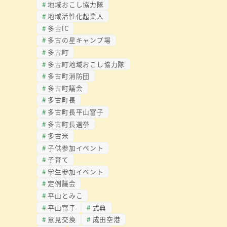
地域おこし協力隊
地域活性化起業人
多古IC
多古の星キャンプ場
多古町
多古町地域おこし協力隊
多古町消防団
多古町議会
多古町長
多古町長平山富子
多古町長選挙
多古米
子供参加イベント
子育て
学生参加イベント
定例議会
平山とみこ
平山富子
式典
意見交換
成田空港