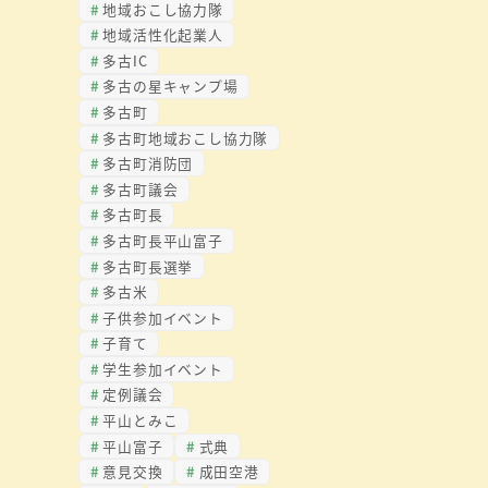
地域おこし協力隊
地域活性化起業人
多古IC
多古の星キャンプ場
多古町
多古町地域おこし協力隊
多古町消防団
多古町議会
多古町長
多古町長平山富子
多古町長選挙
多古米
子供参加イベント
子育て
学生参加イベント
定例議会
平山とみこ
平山富子
式典
意見交換
成田空港